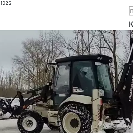
 102S
К