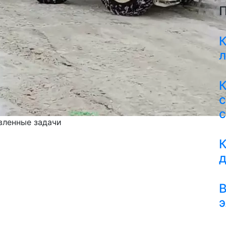
П
К
л
с
вленные задачи
К
В
э