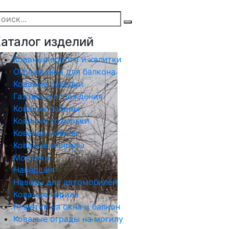
аталог изделий
Кованые ворота и калитки
Ограждения для балкона
Кованые беседки
Газонные ограждения
Кованые заборы
Кованые козырьки
Кованая мебель
Кованые мангалы
Мостики
Навершия
Навесы для автомобилей
Кованые перила
Решетки на окна и балкон
Кованые ограды на могилу