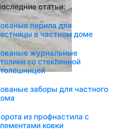
оследние статьи:
ованые перила для
естницы в частном доме
Кованые журнальные
толики со стеклянной
столешницей
ованые заборы для частного
дома
орота из профнастила с
лементами ковки