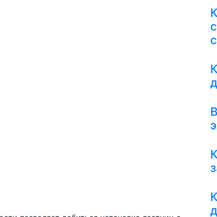
с
К
В
э
К
з
К
д