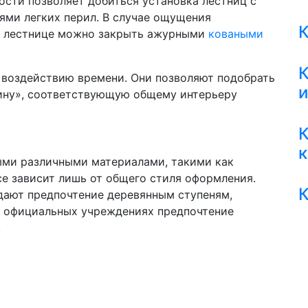
ости позволяет добиться установка лестниц с
ми легких перил. В случае ощущения
К
 в лестнице можно закрыть ажурными
коваными
К
 воздействию времени. Они позволяют подобрать
и
рину», соответствующую общему интерьеру
К
мыми различными материалами, такими как
все зависит лишь от общего стиля оформления.
К
дают предпочтение деревянным ступеням,
 в официальных учреждениях предпочтение
.