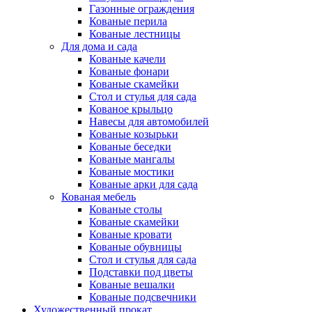
Газонные ограждения
Кованые перила
Кованые лестницы
Для дома и сада
Кованые качели
Кованые фонари
Кованые скамейки
Стол и стулья для сада
Кованое крыльцо
Навесы для автомобилей
Кованые козырьки
Кованые беседки
Кованые мангалы
Кованые мостики
Кованые арки для сада
Кованая мебель
Кованые столы
Кованые скамейки
Кованые кровати
Кованые обувницы
Стол и стулья для сада
Подставки под цветы
Кованые вешалки
Кованые подсвечники
Художественный прокат