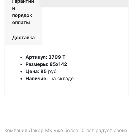
Гарантии
и
порядок
оплаты
Доставка
Артикул: 3799 Т
Размеры: 85х142
Цена: 85
руб
Наличие:
на складе
Компания Декор МК уже более 10 лет радует своих